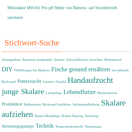
Milwaukee MW101 Pro pH Meter von Batterie- auf Strombetrieb
umrüsten
Stichwort-Suche
Ansaugschutz
Aquarium entspiegeln
Artemia
Aufzuchtbecken einrichten
Bodengrund
DIY
Fische gesund ernähren
Fehlbilungen bei Skalaren
frei stehende
Handaufzucht
Futterzucht
Rückwand
Garantie
Grindal
junge Skalare
Lebendfutter
Laichpflege
Mückenlarven
Skalare
Produkttest
Reklamation
Rückwand einkleben
Sachmängelhaftung
aufziehen
Skalare Brutpflege
Skalare Paarung
Strömung
Technik
Strömungspumpe
Temperaturkontrolle
Wasserstopp